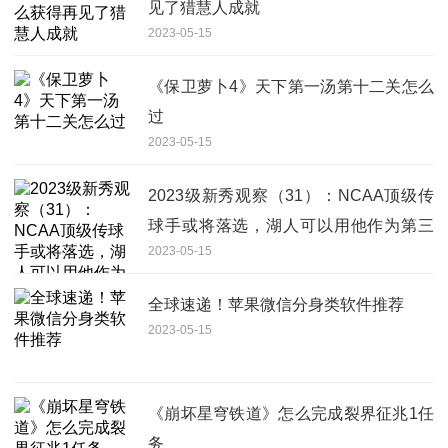
见了猎慧人成就
2023-05-15
《保卫萝卜4》天下第一汤第十二关怎么
过
2023-05-15
2023级新秀观察（31）：NCAA顶级传
球手或将落选，湖人可以用他作为第三
2023-05-15
控卫？
全球速递！苹果微信分身类软件推荐
2023-05-15
《崩坏星穹铁道》怎么完成裂界征兆1任
务