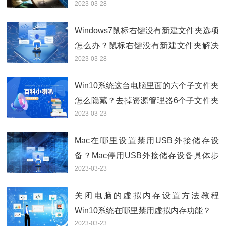
2023-03-28
Windows7鼠标右键没有新建文件夹选项
怎么办？鼠标右键没有新建文件夹解决
2023-03-28
方法分享
Win10系统这台电脑里面的六个子文件夹
怎么隐藏？去掉资源管理器6个子文件夹
2023-03-23
操作方法
Mac在哪里设置禁用USB外接储存设
备？Mac停用USB外接储存设备具体步
2023-03-23
骤
关闭电脑的虚拟内存设置方法教程
Win10系统在哪里禁用虚拟内存功能？
2023-03-23